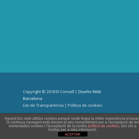
Copyright © 2018 El Consell |
Diseño Web
Barcelona
Llei de Transparència
|
Política de cookies
Aquest lloc web utilitza cookies perquè vostè tingui la millor experiència d'usuari
Si continua navegant està donant el seu consentiment per a l'acceptació de les
esmentades cookies i l'acceptació de la nostra
política de cookies
, faci clic a
l'enllaç per a més informació.
ACEPTAR