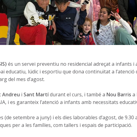
IS)
és un servei preventiu no residencial adreçat a infants i 
spai educatiu, lúdic i esportiu que dona continuïtat a l’atenci
larg del mes d’agost.
t Andreu
i
Sant Martí
durant el curs, i també a
Nou Barris
a 
IA, i es garanteix l’atenció a infants amb necessitats educati
s (de setembre a juny) i els dies laborables d’agost, de 9.30 
es per a les famílies, com tallers i espais de participació.