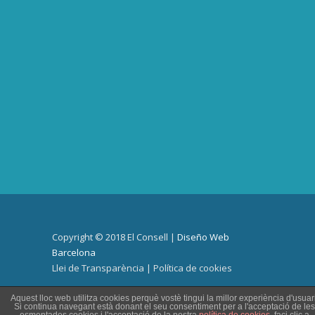
Copyright © 2018 El Consell |
Diseño Web
Barcelona
Llei de Transparència
|
Política de cookies
Aquest lloc web utilitza cookies perquè vostè tingui la millor experiència d'usuari
Si continua navegant està donant el seu consentiment per a l'acceptació de les