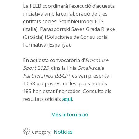
La FEEB coordinarà l’execució d’aquesta
iniciativa amb la col·laboració de tres
entitats sòcies: Scambieuropei ETS
(Itàlia), Parasportski Savez Grada Rijeke
(Croàcia) i Soluciones de Consultoría
Formativa (Espanya).
En aquesta convocatòria d’
Erasmus+
Sport 2025
, dins la línia
Small-scale
Partnerships (SSCP)
, es van presentar
1.058 propostes, de les quals només
185 han estat finançades. Consulta els
resultats oficials
aquí
.
Més informació
Notícies
Category: